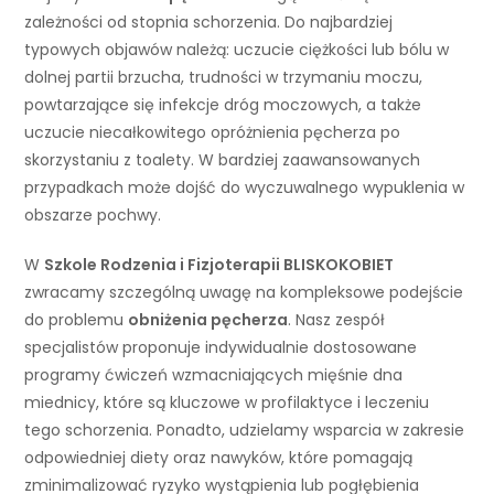
zależności od stopnia schorzenia. Do najbardziej
typowych objawów należą: uczucie ciężkości lub bólu w
dolnej partii brzucha, trudności w trzymaniu moczu,
powtarzające się infekcje dróg moczowych, a także
uczucie niecałkowitego opróżnienia pęcherza po
skorzystaniu z toalety. W bardziej zaawansowanych
przypadkach może dojść do wyczuwalnego wypuklenia w
obszarze pochwy.
W
Szkole Rodzenia i Fizjoterapii BLISKOKOBIET
zwracamy szczególną uwagę na kompleksowe podejście
do problemu
obniżenia pęcherza
. Nasz zespół
specjalistów proponuje indywidualnie dostosowane
programy ćwiczeń wzmacniających mięśnie dna
miednicy, które są kluczowe w profilaktyce i leczeniu
tego schorzenia. Ponadto, udzielamy wsparcia w zakresie
odpowiedniej diety oraz nawyków, które pomagają
zminimalizować ryzyko wystąpienia lub pogłębienia