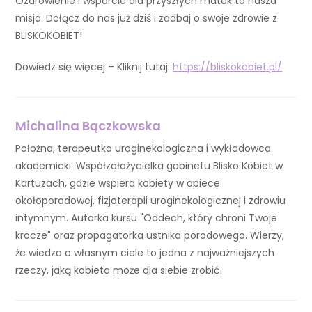
Ozdrowienie i wsparcie dla przyszłych matek to nasza
misja. Dołącz do nas już dziś i zadbaj o swoje zdrowie z
BLISKOKOBIET!
Dowiedz się więcej – Kliknij tutaj:
https://bliskokobiet.pl/
Michalina Bączkowska
Położna, terapeutka uroginekologiczna i wykładowca
akademicki. Współzałożycielka gabinetu Blisko Kobiet w
Kartuzach, gdzie wspiera kobiety w opiece
okołoporodowej, fizjoterapii uroginekologicznej i zdrowiu
intymnym. Autorka kursu "Oddech, który chroni Twoje
krocze" oraz propagatorka ustnika porodowego. Wierzy,
że wiedza o własnym ciele to jedna z najważniejszych
rzeczy, jaką kobieta może dla siebie zrobić.