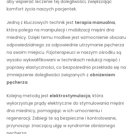
aby wspierać leczenie tej dolegliwości, zwiększając
komfort życia naszych pacjentek.
Jedną z kluczowych technik jest
terapia manualna
,
która polega na manipulacji i mobilizacji mięśni dna
miednicy. Dzięki temu możliwe jest wzmocnienie obszaru
odpowiedzialnego za odpowiednie utrzymanie pęcherza
na swoim miejscu. Fizjoterapeuci w naszym ośrodku są
wysoko wykwalifikowani w technikach redukcji napięć i
poprawy elastyczności, co bezpośrednio przekłada się na
zmniejszenie dolegliwości związanych z
obniżeniem
pęcherza
.
Kolejną metodą jest
elektrostymulacja
, która
wykorzystuje prądy elektryczne do stymulowania mięśni
dna miednicy, pomagając w ich umocnieniu i
regeneracji. Zabiegi te są bezpieczne i kontrolowane,
przynosząc znaczącą ulgę w syndromie obniżonego
pęcherza.