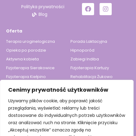
Polityka prywatności
Blog
Oferta
Terapia uroginelogiczna
Porada Laktacyjna
Opieka po porodzie
Hipnoporód
Aktywna kobieta
Zabiegi Indiba
Fizjoterapia Sierakowice
Fizjoterapia Kartuzy
Fizjoterapia Kiełpino
Rehabilitacja Żukowo
Szkoła Rodzenia
Szkoła Rodzenia
Cenimy prywatność użytkowników
Indywidualnie
Używamy plików cookie, aby poprawić jakość
Strony
przeglądania, wyświetlać reklamy lub treści
dostosowane do indywidualnych potrzeb użytkowników
O nas
oraz analizować ruch na stronie. Kliknięcie przycisku
Kontakt
„Akceptuj wszystkie” oznacza zgodę na