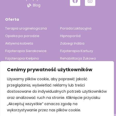
Blog
Oferta
Terapia uroginelogiczna
Porada Laktacyjna
Opieka po porodzie
Hipnoporód
Aktywna kobieta
Zabiegi Indiba
Fizjoterapia Sierakowice
Fizjoterapia Kartuzy
Fizjoterapia Kiełpino
Rehabilitacja Żukowo
Szkoła Rodzenia
Szkoła Rodzenia
Cenimy prywatność użytkowników
Indywidualnie
Używamy plików cookie, aby poprawić jakość
Strony
przeglądania, wyświetlać reklamy lub treści
dostosowane do indywidualnych potrzeb użytkowników
O nas
oraz analizować ruch na stronie. Kliknięcie przycisku
Kontakt
„Akceptuj wszystkie” oznacza zgodę na
wykorzystywanie przez nas plików cookie.